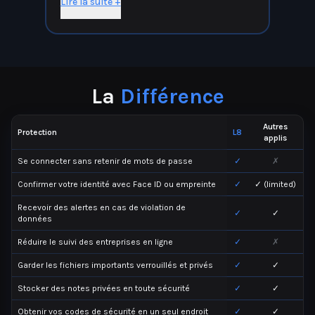
Lire la suite +
La
Différence
Autres
Protection
L8
applis
Se connecter sans retenir de mots de passe
✓
✗
Confirmer votre identité avec Face ID ou empreinte
✓
✓ (limited)
Recevoir des alertes en cas de violation de
✓
✓
données
Réduire le suivi des entreprises en ligne
✓
✗
Garder les fichiers importants verrouillés et privés
✓
✓
Stocker des notes privées en toute sécurité
✓
✓
Obtenir vos codes de sécurité en un seul endroit
✓
✓