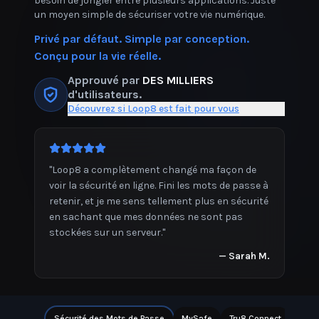
besoin de jongler entre plusieurs applications. Juste
un moyen simple de sécuriser votre vie numérique.
Privé par défaut. Simple par conception.
Conçu pour la vie réelle.
Approuvé par
DES MILLIERS
d'utilisateurs.
Découvrez si Loop8 est fait pour vous
"
Loop8 a complètement changé ma façon de
voir la sécurité en ligne. Fini les mots de passe à
retenir, et je me sens tellement plus en sécurité
en sachant que mes données ne sont pas
stockées sur un serveur.
"
—
Sarah M.
Sécurité des Mots de Passe
MySafe
Tru8 Connect
Note