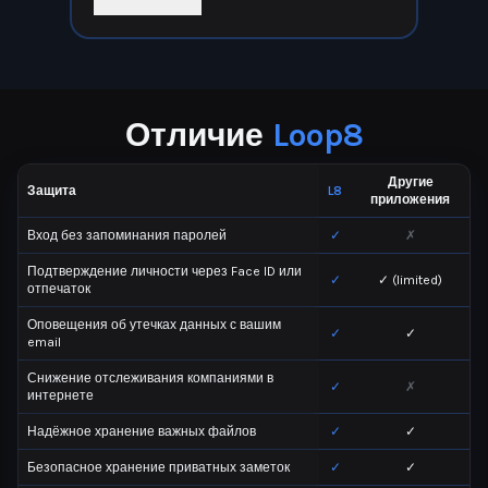
Отличие
Loop8
Другие
Защита
L8
приложения
Вход без запоминания паролей
✓
✗
Подтверждение личности через Face ID или
✓
✓ (limited)
отпечаток
Оповещения об утечках данных с вашим
✓
✓
email
Снижение отслеживания компаниями в
✓
✗
интернете
Надёжное хранение важных файлов
✓
✓
Безопасное хранение приватных заметок
✓
✓