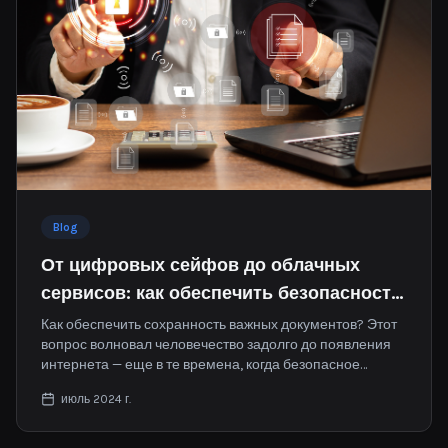
Blog
От цифровых сейфов до облачных
сервисов: как обеспечить безопасность
важных документов в интернете
Как обеспечить сохранность важных документов? Этот
вопрос волновал человечество задолго до появления
интернета — еще в те времена, когда безопасное
хранение подразумевало старую коробку с бумагами
июль 2024 г.
под кроватью.