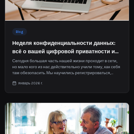
Blog
Неделя конфиденциальности данных:
всё о вашей цифровой приватности и
способах взять её под контроль
Сегодня большая часть нашей жизни проходит в сети,
но мало кого из нас действительно учили тому, как себя
там обезопасить. Мы научились регистрироваться,
переходить по ссылкам и постоянно двигаться вперед,
январь 2026 г.
но не тому, как замедлиться и задуматься о том, чем
именно мы делимся. Неделя конфиденциальности
данных существует уже более десяти лет.