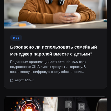
Blog
Безопасно ли использовать семейный
менеджер паролей вместе с детьми?
По данным организации ActForYouth, 96% всех
подростков в США имеют доступ к интернету. В
современную цифровую эпоху обеспечение
безопасности при управлении несколькими учетными
август 2024 г.
записями имеет решающее значение для семей.