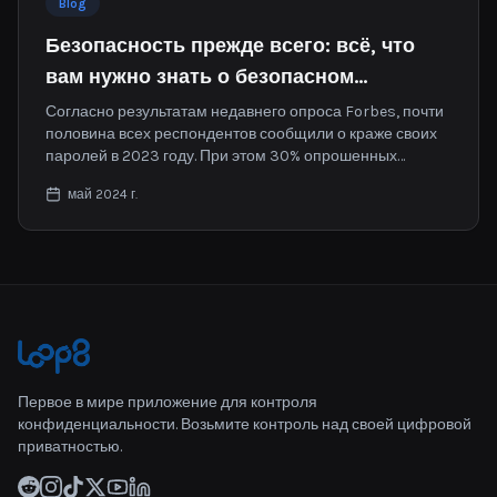
Blog
Безопасность прежде всего: всё, что
вам нужно знать о безопасном
хранении паролей и управлении ими
Согласно результатам недавнего опроса Forbes, почти
половина всех респондентов сообщили о краже своих
паролей в 2023 году. При этом 30% опрошенных
отметили, что это произошло из-за использования
май 2024 г.
одного и того же пароля на нескольких платформах.
Первое в мире приложение для контроля
конфиденциальности. Возьмите контроль над своей цифровой
приватностью.