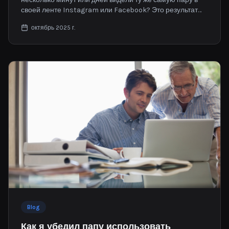
своей ленте Instagram или Facebook? Это результат
работы отслеживающих файлов cookie, и они знают о
октябрь 2025 г.
вас больше, чем вы можете себе представить.
Blog
Как я убедил папу использовать