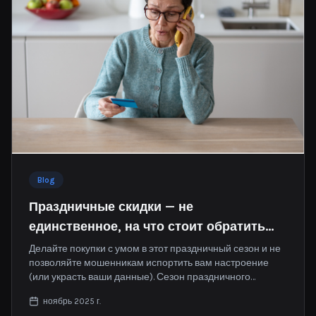
Blog
Праздничные скидки — не
единственное, на что стоит обратить
внимание в этом сезоне
Делайте покупки с умом в этот праздничный сезон и не
позволяйте мошенникам испортить вам настроение
(или украсть ваши данные). Сезон праздничного
шопинга уже наступил, и предложения «Черной
ноябрь 2025 г.
пятницы» и «Киберпонедельника» могут быть весьма