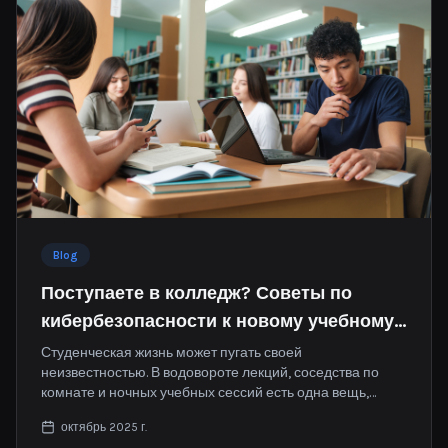
Blog
Поступаете в колледж? Советы по
кибербезопасности к новому учебному
году
Студенческая жизнь может пугать своей
неизвестностью. В водовороте лекций, соседства по
комнате и ночных учебных сессий есть одна вещь,
которую многие студенты упускают из виду: мир
октябрь 2025 г.
онлайн-пространства.