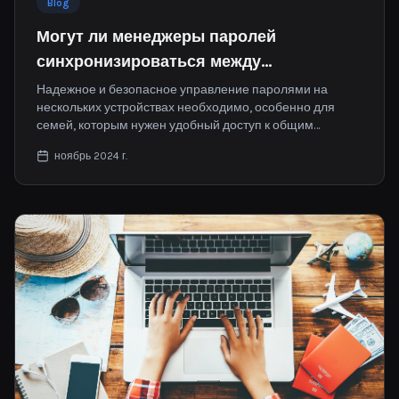
Blog
Могут ли менеджеры паролей
синхронизироваться между
устройствами?
Надежное и безопасное управление паролями на
нескольких устройствах необходимо, особенно для
семей, которым нужен удобный доступ к общим
аккаунтам. Надежный семейный менеджер паролей
ноябрь 2024 г.
позволяет каждому члену семьи безопасно хранить
пароли и иметь к ним доступ.