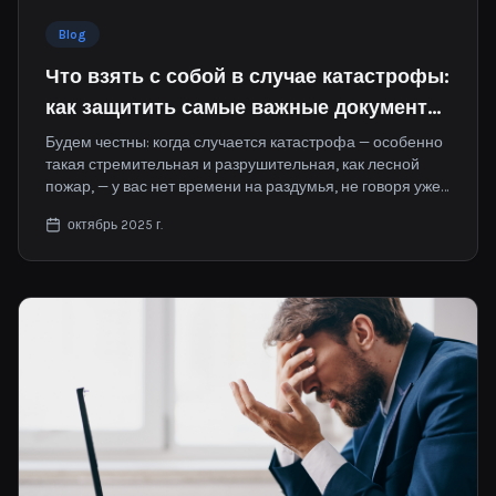
Blog
Что взять с собой в случае катастрофы:
как защитить самые важные документы
до наступления стихийного бедствия
Будем честны: когда случается катастрофа — особенно
такая стремительная и разрушительная, как лесной
пожар, — у вас нет времени на раздумья, не говоря уже
о том, чтобы рыться в ящиках и шкафах в поисках
октябрь 2025 г.
важных документов.