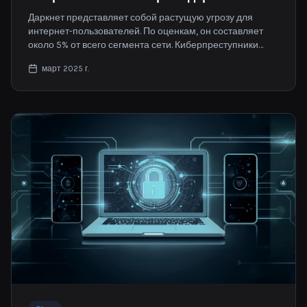
Даркнет представляет собой растущую угрозу для
интернет-пользователей. По оценкам, он составляет
около 5% от всего сегмента сети. Киберпреступники
используют это скрытое пространство для торговли
март 2025 г.
украденными данными, подвергая частных лиц и
компании риску мошенничества и кражи личных
данных.