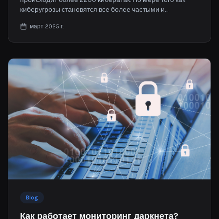
киберугрозы становятся все более частыми и
изощренными, потребность в безопасной онлайн-
март 2025 г.
аутентификации продолжает расти.
Blog
Как работает мониторинг даркнета?