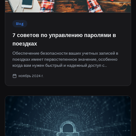
Blog
7 советов по управлению паролями в
поездках
Обеспечение безопасности ваших учетных записей в
поездках имеет первостепенное значение, особенно
когда вам нужен быстрый и надежный доступ с
нескольких устройств. С надежным персональным
ноябрь 2024 г.
менеджером паролей вы сможете безопасно
пользоваться своими аккаунтами, где бы вы ни
находились.