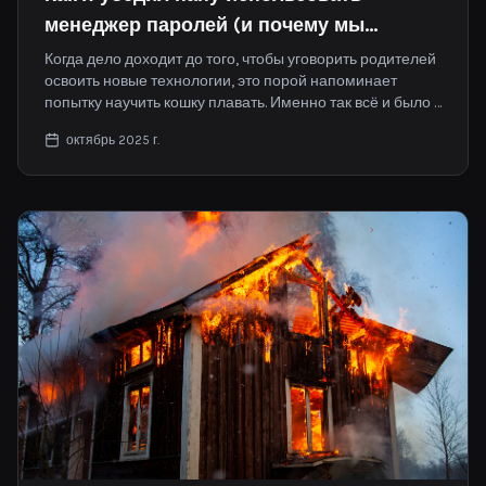
менеджер паролей (и почему мы
выбрали именно Loop8)
Когда дело доходит до того, чтобы уговорить родителей
освоить новые технологии, это порой напоминает
попытку научить кошку плавать. Именно так всё и было в
случае с моим отцом и менеджерами паролей.
октябрь 2025 г.