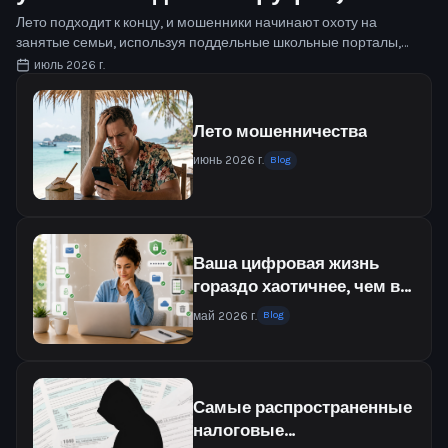
которым нужно подготовиться к
Лето подходит к концу, и мошенники начинают охоту на
занятые семьи, используя поддельные школьные порталы,
школе
фишинговые письма, вымышленные сборы и ловушки с
июль 2026 г.
применением ИИ. Вот как оставаться на шаг впереди.
Лето мошенничества
июнь 2026 г.
Blog
Ваша цифровая жизнь
гораздо хаотичнее, чем вы
думаете
май 2026 г.
Blog
Самые распространенные
налоговые