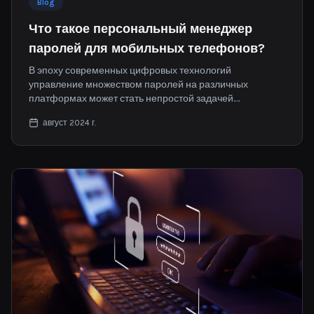
Blog
Что такое персональный менеджер
паролей для мобильных телефонов?
В эпоху современных цифровых технологий
управление множеством паролей на различных
платформах может стать непростой задачей.
Мобильный менеджер паролей упрощает её,
август 2024 г.
обеспечивая безопасное хранение и систематизацию
всех ваших учетных данных в одном месте.