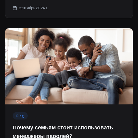
компрометации растет. Хакеры совершают кибератаки
сентябрь 2024 г.
с целью кражи данных каждые тридцать девять секунд.
Blog
Почему семьям стоит использовать
менеджеры паролей?