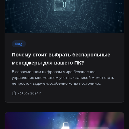
Blog
Почему стоит выбрать беспарольные
менеджеры для вашего ПК?
В современном цифровом мире безопасное
управление множеством учетных записей может стать
непростой задачей, особенно когда постоянно
требуются сложные и уникальные пароли.
ноябрь 2024 г.
Беспарольная аутентификация на компьютере
предлагает современное решение этой проблемы.