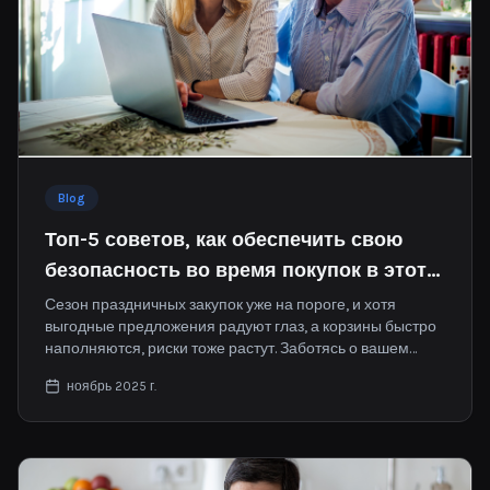
Blog
Топ-5 советов, как обеспечить свою
безопасность во время покупок в этот
праздничный сезон
Сезон праздничных закупок уже на пороге, и хотя
выгодные предложения радуют глаз, а корзины быстро
наполняются, риски тоже растут. Заботясь о вашем
благополучии, мы подготовили пять основных советов
ноябрь 2025 г.
по безопасности, которые помогут защитить вашу
цифровую жизнь и сделать шопинг безопасным.