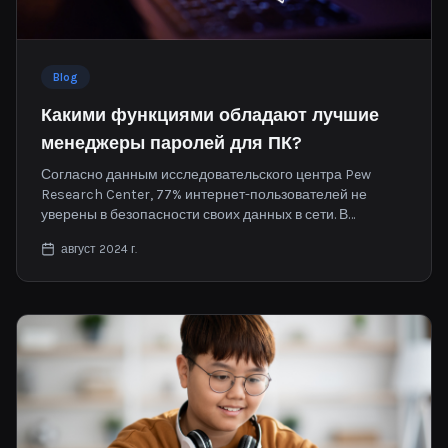
Blog
Какими функциями обладают лучшие
менеджеры паролей для ПК?
Согласно данным исследовательского центра Pew
Research Center, 77% интернет-пользователей не
уверены в безопасности своих данных в сети. В
современном цифровом мире управление
август 2024 г.
многочисленными паролями на разных платформах
стало общей проблемой.