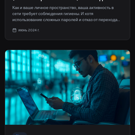
для вашей безопасности в интернете
Как и ваше личное пространство, ваша активность в
сети требует соблюдения гигиены. И хотя
использование сложных паролей и отказ от перехода
по подозрительным ссылкам — это отличные привычки,
июнь 2024 г.
есть одна важная мера, которой часто не уделяют
должного внимания: регулярная очистка истории
браузера.