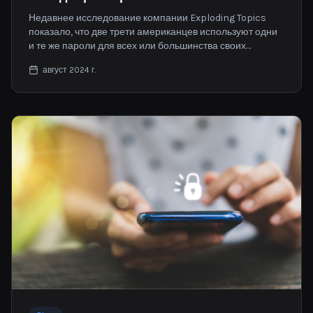
Недавнее исследование компании Exploding Topics
показало, что две трети американцев используют одни
и те же пароли для всех или большинства своих
аккаунтов. В современную цифровую эпоху управление
август 2024 г.
множеством учетных записей в сети становится не
просто личным испытанием, а вопросом безопасности
всей семьи.