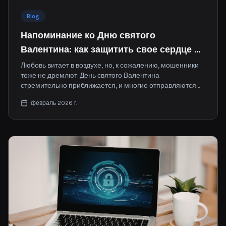
Blog
Напоминание ко Дню святого
Валентина: как защитить свое сердце и
свой кошелек
Любовь витает в воздухе, но, к сожалению, мошенники
тоже не дремлют. День святого Валентина
стремительно приближается, и многие отправляются
на просторы интернета в поисках отношений.
февраль 2026 г.
Обещание близости кажется искренним, но иногда за
этими душевными словами скрывается нечто гораздо
более зловещее.