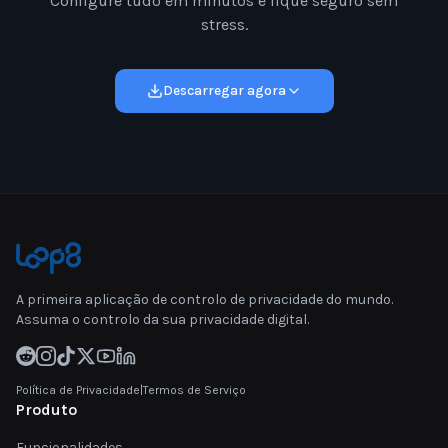
Configure tudo em minutos e fique seguro sem
stress.
Descarregar agora
A primeira aplicação de controlo de privacidade do mundo.
Assuma o controlo da sua privacidade digital.
Política de Privacidade
|
Termos de Serviço
Produto
Funcionalidades