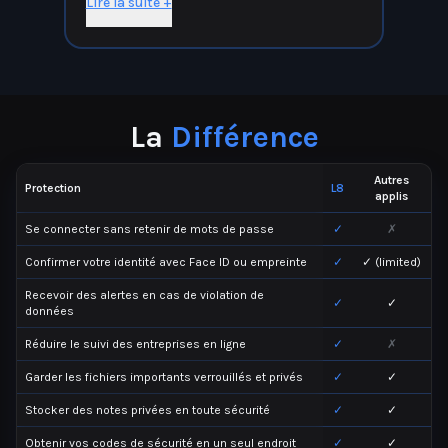
Lire la suite +
La
Différence
Autres
Protection
L8
applis
Se connecter sans retenir de mots de passe
✓
✗
Confirmer votre identité avec Face ID ou empreinte
✓
✓ (limited)
Recevoir des alertes en cas de violation de
✓
✓
données
Réduire le suivi des entreprises en ligne
✓
✗
Garder les fichiers importants verrouillés et privés
✓
✓
Stocker des notes privées en toute sécurité
✓
✓
Obtenir vos codes de sécurité en un seul endroit
✓
✓