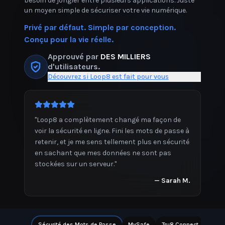
besoin de jongler entre plusieurs applications. Juste
un moyen simple de sécuriser votre vie numérique.
Privé par défaut. Simple par conception.
Conçu pour la vie réelle.
Approuvé par
DES MILLIERS
d'utilisateurs.
Découvrez si Loop8 est fait pour vous
"
Loop8 a complètement changé ma façon de
voir la sécurité en ligne. Fini les mots de passe à
retenir, et je me sens tellement plus en sécurité
en sachant que mes données ne sont pas
stockées sur un serveur.
"
—
Sarah M.
Sécurité des Mots de Passe
MySafe
Tru8 Connect
Note