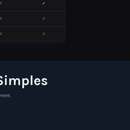
✗
✗
✗
✗
Simples
ment.