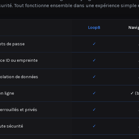
Loop8
Navi
ots de passe
✓
ace ID ou empreinte
✓
violation de données
✓
en ligne
✓
✓ (b
errouillés et privés
✓
ute sécurité
✓
n un seul endroit
✓