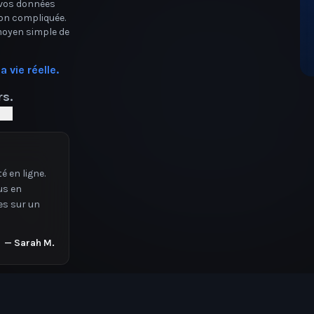
 vos données
ion compliquée.
 moyen simple de
 vie réelle.
rs.
é alerté
8 est
—
James T.