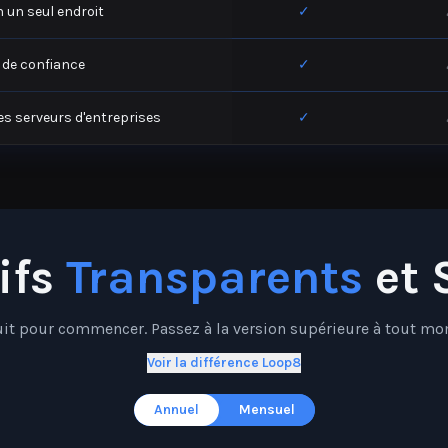
e de confiance
✓
es serveurs d'entreprises
✓
ifs
Transparents
et 
uit pour commencer. Passez à la version supérieure à tout mo
Voir la différence Loop8
Annuel
Mensuel
P
r
o
t
e
c
t
i
n
p
o
j
u
s
q
u
'