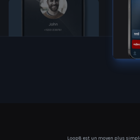
Maman, Papa, frères et sœurs,
Idéal pour :
amis et tous vos proches
Loop8 est un moyen plus simple 
d'applications de sé