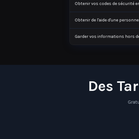
Obtenir de l'aide d'une personn
Garder vos informations hors d
Des Tar
Grat
P
r
o
t
e
c
t
i
n
i
n
d
i
v
i
d
u
e
l
l