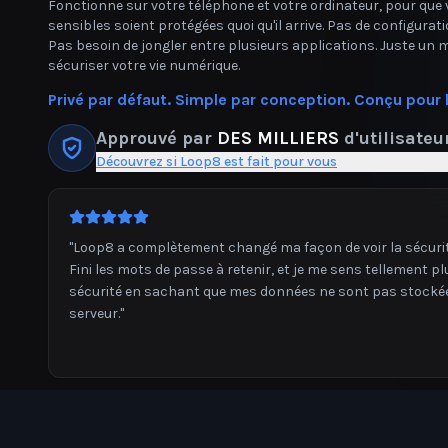
Fonctionne sur votre téléphone et votre ordinateur, pour que
sensibles soient protégées quoi qu'il arrive. Pas de configurat
Pas besoin de jongler entre plusieurs applications. Juste un
sécuriser votre vie numérique.
Privé par défaut. Simple par conception. Conçu pour la
Approuvé par
DES MILLIERS
d'utilisateu
Découvrez si Loop8 est fait pour vous
"
Le monitoring du dark web à lui seul en vaut la peine. J'ai ét
d'une fuite avant même que l'entreprise ne l'annonce. Loop
indispensable.
"