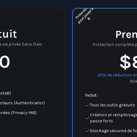
o
à
u
r
8
tuit
Pre
 vie privée. Sans frais.
Protection complète po
0
$
20% de réduction en
(
$
9
Note8)
Inclut :
acteurs (Authenticator)
Tous les outils gratuits
onnées (Privacy-M8)
Création et remplissag
passe forts
Stockage sécurisé de fi
Suppression automatiq
 ou empreinte digitale.
nettoyage (Clean-Sl8)