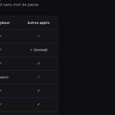
gateur
Autres applis
✗
✗
✗
✓ (limited)
✗
✓
asic)
✗
✗
✓
✗
✓
✗
✓