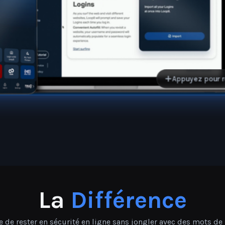
Familles, propriétaires et
Idéal p
voyag
Appuyez pour ret
La
Différence
de rester en sécurité en ligne sans jongler avec des mots d
curité. Tout fonctionne ensemble dans une expérience simple 