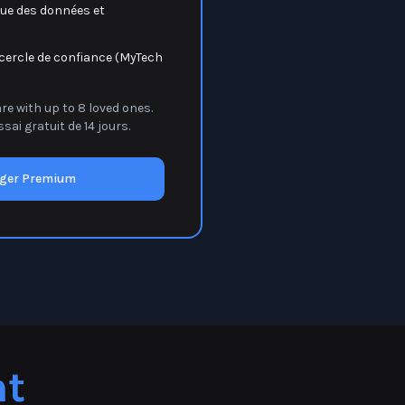
 cercle de confiance (MyTech
e with up to 8 loved ones.
i gratuit de 14 jours.
rger Premium
nt