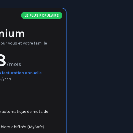
LE PLUS POPULAIRE
mium
ur vous et votre famille
8
/mois
 facturation annuelle
6
/year)
e automatique de mots de
chiers chiffrés (MySafe)
ue des données et