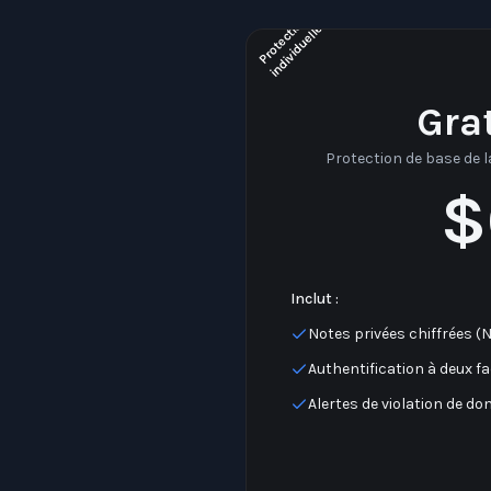
o
e
Gra
Protection de base de la
$
Inclut :
Notes privées chiffrées (
Authentification à deux f
Alertes de violation de d
Tout protégé par Face ID