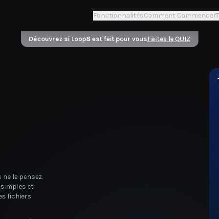
Fonctionnalités
Comment Commencer
T
Découvrez si Loop8 est fait pour vous
Faites le QUIZ
 ne le pensez.
 simples et
s fichiers