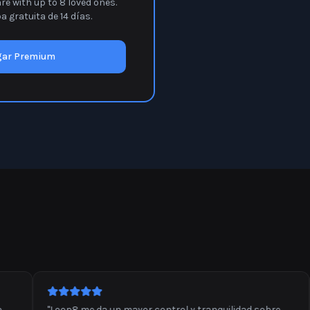
e with up to 8 loved ones.
 gratuita de 14 días.
gar Premium
e