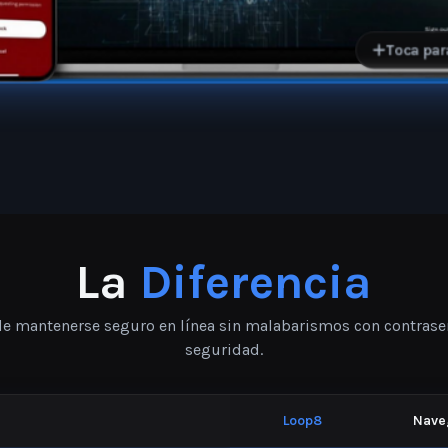
Anyone who values truly private
Idea
conversa
Toca par
La
Diferencia
e mantenerse seguro en línea sin malabarismos con contrase
seguridad.
Loop8
Nave