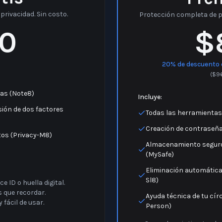
tis
Pre
privacidad. Sin costo.
Protección completa de pri
0
$
20% de descuento 
(
$
9
as (Note8)
Incluye:
sión de dos factores
Todas las herramientas
Creación de contraseña
atos (Privacy-M8)
Almacenamiento seguro
(MySafe)
Eliminación automática 
Sl8)
e ID o huella digital.
 que recordar.
Ayuda técnica de tu cír
 fácil de usar.
Person)