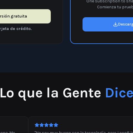
One subscription to shar
Comienza tu prueba
rsión gratuita
Descar
rjeta de crédito.
Lo que la Gente
Dic