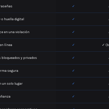
traseñas
✓
o huella digital
✓
ece en una violación
✓
en línea
✓
✓ (b
 bloqueados y privados
✓
orma segura
✓
 un solo lugar
✓
nfianza
✓