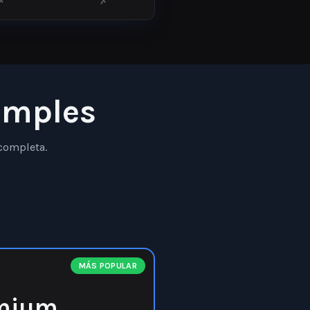
✗
✗
imples
completa.
MÁS POPULAR