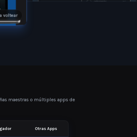
mayores, mamá y pap
l para:
tions.
a voltear
ñas maestras o múltiples apps de
gador
Otras Apps