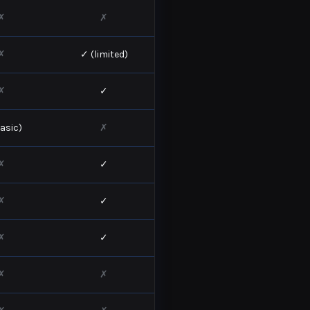
✗
✗
✗
✓ (limited)
✗
✓
asic)
✗
✗
✓
✗
✓
✗
✓
✗
✗