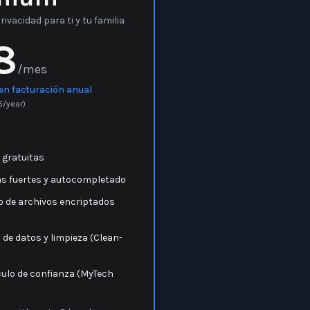
mium
vacidad para ti y tu familia
8
/mes
en facturación anual
6
/year)
 gratuitas
s fuertes y autocompletado
 de archivos encriptados
de datos y limpieza (Clean-
culo de confianza (MyTech