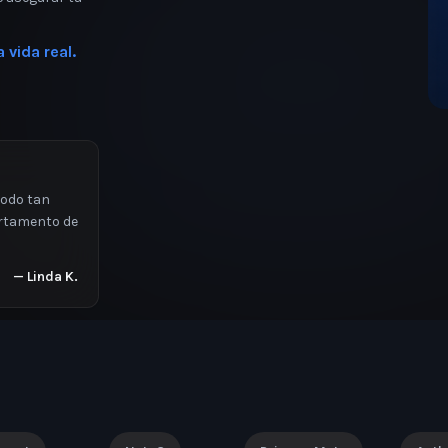
 vida real.
todo tan
artamento de
—
Linda K.