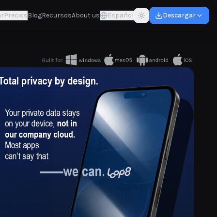
r
Precios
Blog
Recursos
About us
Español
Descargar