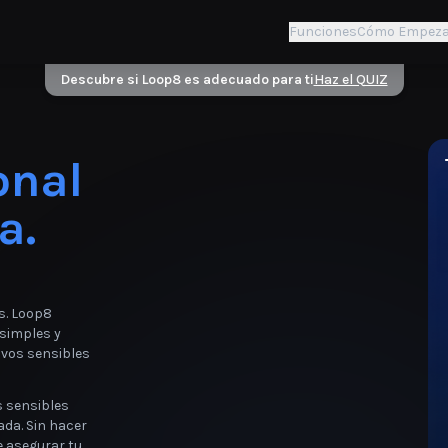
Funciones
Cómo Empeza
Descubre si Loop8 es adecuado para ti
Haz el QUIZ
onal
a.
as. Loop8
simples y
ivos sensibles
s sensibles
ada. Sin hacer
e asegurar tu