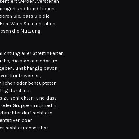
sentiert werden, verstehen
mungen und Konditionen.
eren Sie, dass Sie die
ßen. Wenn Sie nicht allen
üssen die Nutzung
ichtung aller Streitigkeiten
che, die sich aus oder im
geben, unabhängig davon,
 von Kontroversen,
hlichen oder behaupteten
ltig durch ein
is zu schlichten, und dass
r oder Gruppenmitglied in
srichter darf nicht die
entativen oder
er nicht durchsetzbar