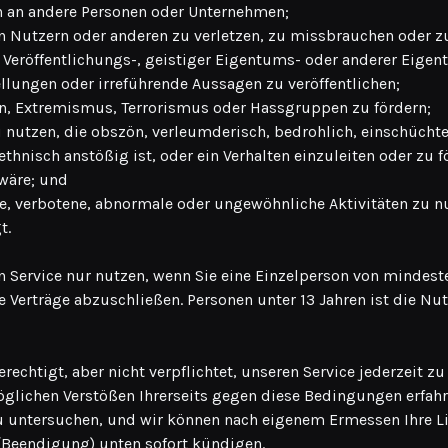
n an andere Personen oder Unternehmen;
n Nutzern oder anderen zu verletzen, zu missbrauchen oder zu
, Veröffentlichungs-, geistiger Eigentums- oder anderer Eigen
llungen oder irreführende Aussagen zu veröffentlichen;
ten, Extremismus, Terrorismus oder Hassgruppen zu fördern;
u nutzen, die obszön, verleumderisch, bedrohlich, einschüchte
 ethnisch anstößig ist, oder ein Verhalten einzuleiten oder zu f
wäre; und
he, verbotene, abnormale oder ungewöhnliche Aktivitäten zu n
t.
n Service nur nutzen, wenn Sie eine Einzelperson von mindeste
e Verträge abzuschließen. Personen unter 13 Jahren ist die Nu
rechtigt, aber nicht verpflichtet, unseren Service jederzeit 
glichen Verstößen Ihrerseits gegen diese Bedingungen erfahr
zu untersuchen, und wir können nach eigenem Ermessen Ihre 
(Beendigung) unten sofort kündigen.