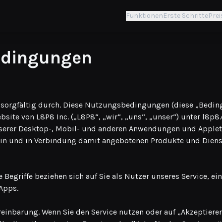
Funktionen
Erste Schritte
Prei
dingungen
e sorgfältig durch. Diese Nutzungsbedingungen (diese „Beding
site von L8P8 Inc. („L8P8“, „wir“, „uns“, „unser“) unter l8p
serer Desktop-, Mobil- und anderen Anwendungen und Applets
rin und in Verbindung damit angebotenen Produkte und Dien
e Begriffe beziehen sich auf Sie als Nutzer unseres Service, e
Apps.
ereinbarung. Wenn Sie den Service nutzen oder auf „Akzeptiere