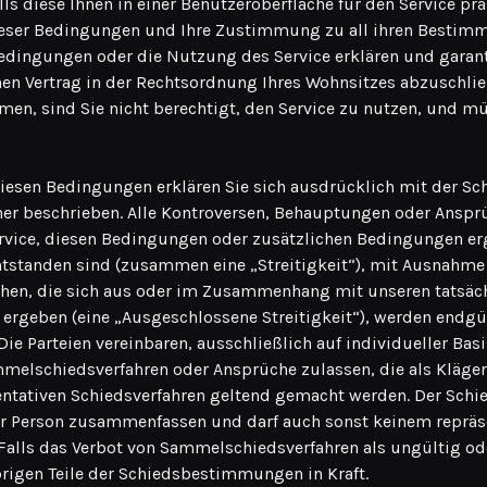
 diese Ihnen in einer Benutzeroberfläche für den Service prä
dieser Bedingungen und Ihre Zustimmung zu all ihren Bestim
dingungen oder die Nutzung des Service erklären und garanti
nen Vertrag in der Rechtsordnung Ihres Wohnsitzes abzuschlie
en, sind Sie nicht berechtigt, den Service zu nutzen, und m
sen Bedingungen erklären Sie sich ausdrücklich mit der Schl
her beschrieben. Alle Kontroversen, Behauptungen oder Ansprü
ice, diesen Bedingungen oder zusätzlichen Bedingungen er
entstanden sind (zusammen eine „Streitigkeit“), mit Ausnahme
en, die sich aus oder im Zusammenhang mit unseren tatsäc
ergeben (eine „Ausgeschlossene Streitigkeit“), werden endgü
Die Parteien vereinbaren, ausschließlich auf individueller Bas
melschiedsverfahren oder Ansprüche zulassen, die als Kläge
tativen Schiedsverfahren geltend gemacht werden. Der Schied
er Person zusammenfassen und darf auch sonst keinem repräs
Falls das Verbot von Sammelschiedsverfahren als ungültig od
brigen Teile der Schiedsbestimmungen in Kraft.