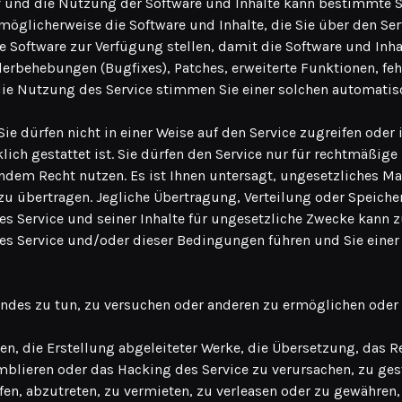
f und die Nutzung der Software und Inhalte kann bestimmte So
öglicherweise die Software und Inhalte, die Sie über den Se
ue Software zur Verfügung stellen, damit die Software und I
hlerbehebungen (Bugfixes), Patches, erweiterte Funktionen, fe
ie Nutzung des Service stimmen Sie einer solchen automatis
Sie dürfen nicht in einer Weise auf den Service zugreifen oder 
ich gestattet ist. Sie dürfen den Service nur für rechtmäßige
em Recht nutzen. Es ist Ihnen untersagt, ungesetzliches Mat
r zu übertragen. Jegliche Übertragung, Verteilung oder Speic
es Service und seiner Inhalte für ungesetzliche Zwecke kann
s Service und/oder dieser Bedingungen führen und Sie einer st
gendes zu tun, zu versuchen oder anderen zu ermöglichen oder
en, die Erstellung abgeleiteter Werke, die Übersetzung, das R
blieren oder das Hacking des Service zu verursachen, zu gest
en, abzutreten, zu vermieten, zu verleasen oder zu gewähren, 