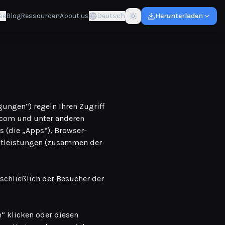
se
Blog
Ressourcen
About us
Deutsch
Herunterladen
ungen“) regeln Ihren Zugriff
8.com und unter anderen
 (die „Apps“), Browser-
stleistungen (zusammen der
inschließlich der Besucher der
n“ klicken oder diesen